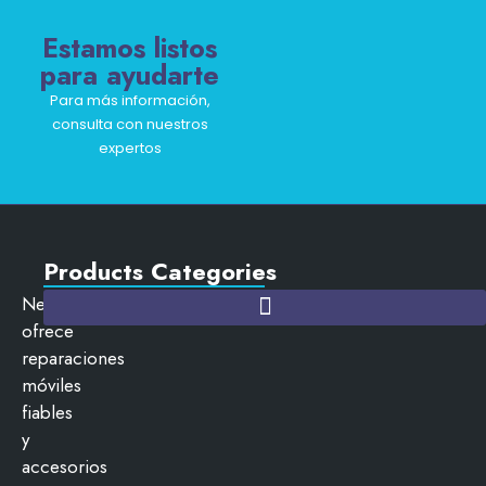
Estamos listos
para ayudarte
Para más información,
consulta con nuestros
expertos
Products Categories
NewCityMobils
ofrece
reparaciones
móviles
fiables
y
accesorios