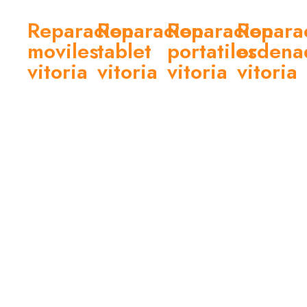
Reparacion
Reparacion
Reparacion
Repara
moviles
tablet
portatiles
ordena
vitoria
vitoria
vitoria
vitoria
En New
En New
En New
En New
City
City
City
City
Mobils,reparacion
Mobils,
Mobils,
Mobils,
de
reparamos
reparamos
reparamos
telefonos
tu tablet
portátiles
ordenadores
en
en
en
en
Coronación,
Coronación,
Coronación,
Coronación,
Vitoria-
Vitoria-
Vitoria-
Vitoria-
Gasteiz.
Gasteiz.
Gasteiz,
Gasteiz.
Somos
Expertos
con
Expertos
expertos
en
rapidez
en
en
cambio
y
pantallazos
pantallas
de
calidad.
azules
rotas,
batería,
Somos
(BSOD),
cambio
pantallas
expertos
hardware
de
rotas y
en
y
batería y
más.
pantallas,
software.
más.
¡Soluciones
baterías
¡Servicio
¡Soluciones
rápidas y
y
rápido y
garantizadas!
garantizadas!
hardware.
garantizado!
¡Soluciones