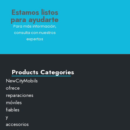
Estamos listos
para ayudarte
Para más información,
consulta con nuestros
expertos
Products Categories
NewCityMobils
ofrece
reparaciones
móviles
fiables
y
accesorios