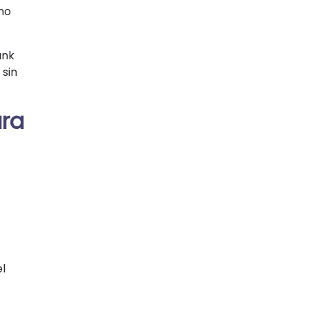
no
ank
 sin
ara
l