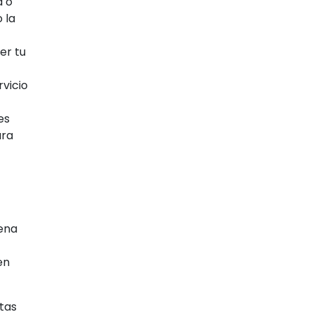
a o
 la
er tu
rvicio
es
ra
cena
en
itas