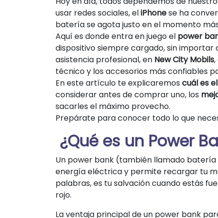
Hoy en día, todos dependemos de nuestros 
usar redes sociales, el
iPhone
se ha conver
batería se agota justo en el momento má
Aquí es donde entra en juego el
power ban
dispositivo siempre cargado, sin importar
asistencia profesional, en
New City Mobils
técnico y los accesorios más confiables par
En este artículo te explicaremos
cuál es 
considerar antes de comprar uno, los
mej
sacarles el máximo provecho.
Prepárate para conocer todo lo que neces
¿Qué es un Power Ban
Un power bank (también llamado batería e
energía eléctrica y permite recargar tu mó
palabras, es tu salvación cuando estás fu
rojo.
La ventaja principal de un power bank para