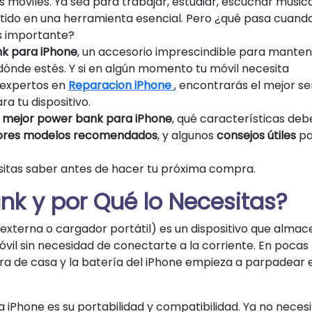
móviles. Ya sea para trabajar, estudiar, escuchar músic
tido en una herramienta esencial. Pero ¿qué pasa cuando
s importante?
k para iPhone
, un accesorio imprescindible para manten
 dónde estés. Y si en algún momento tu móvil necesita
, expertos en
Reparacion iPhone
, encontrarás el mejor se
a tu dispositivo.
el mejor power bank para iPhone
, qué características deb
ores modelos recomendados
, y algunos
consejos útiles
pa
itas saber antes de hacer tu próxima compra.
k y por Qué lo Necesitas?
xterna o cargador portátil) es un dispositivo que alma
vil sin necesidad de conectarte a la corriente. En pocas
era de casa y la batería del iPhone empieza a parpadear 
 iPhone es su portabilidad y compatibilidad. Ya no neces