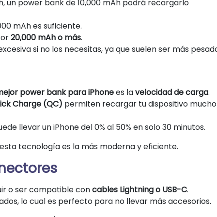
Ah, un power bank de 10,000 mAh podrá recargarlo
,000 mAh es suficiente.
por
20,000 mAh o más
.
cesiva si no los necesitas, ya que suelen ser más pesado
ejor power bank para iPhone
es la
velocidad de carga
.
ick Charge (QC)
permiten recargar tu dispositivo much
ede llevar un iPhone del 0% al 50% en solo 30 minutos.
 esta tecnología es la más moderna y eficiente.
nectores
uir o ser compatible con
cables Lightning o USB-C
.
dos, lo cual es perfecto para no llevar más accesorios.