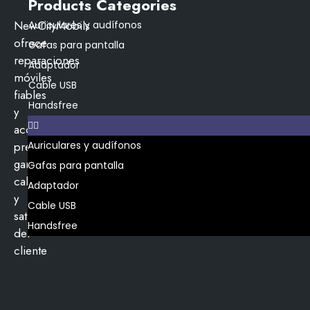
Products Categories
NewCityMobils
Auriculares y audífonos
ofrece
Gafas para pantalla
reparaciones
Adaptador
móviles
Cable USB
fiables
Handsfree
y
accesorios
premium,
Auriculares y audífonos
garantizando
Gafas para pantalla
calidad
Adaptador
y
Cable USB
satisfacción
Handsfree
del
cliente