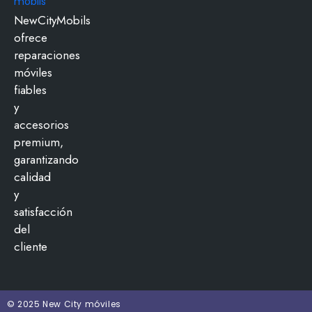
NewCityMobils
ofrece
reparaciones
móviles
fiables
y
accesorios
premium,
garantizando
calidad
y
satisfacción
del
cliente
© 2025 New City móviles