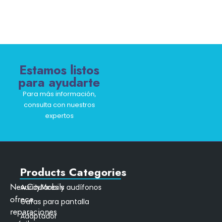
Estamos listos
para ayudarte
Para más información,
consulta con nuestros
expertos
Products Categories
NewCityMobils
Auriculares y audífonos
ofrece
Gafas para pantalla
reparaciones
Adaptador