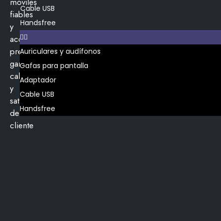
móviles
Cable USB
fiables
Handsfree
y
accesorios
premium,
Auriculares y audífonos
garantizando
Gafas para pantalla
calidad
Adaptador
y
Cable USB
satisfacción
Handsfree
del
cliente